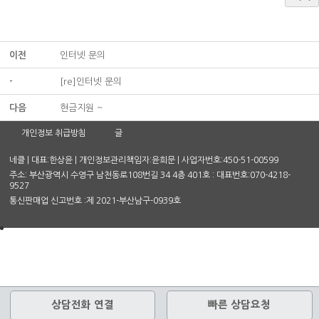
이전
인터넷 문의
-
[re]인터넷 문의
다음
현금지원 ~
개인정보 취급방침
글
네클 | 대표:한상윤 | 개인정보관리책임자:윤희문 | 사업자번호:450-51-00599
주소: 부산광역시 수영구 남천동로108번길 34 4층 401호 : 대표번호:070-4218-
9527
통신판매업 신고번호 :제 2021-부산남구-0939호
상담전화 연결
빠른 상담요청