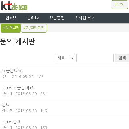
로그인
인터넷
올레TV
요금할인
게시판 코너
문의 게시판
공지/이벤트/팁
문의 게시판
검색
요금문의요
수빈
2016-05-23
186
[re]요금문의요
관리자
2016-05-30
251
문의
장수경
2016-05-23
149
[re]문의
관리자
2016-05-30
163