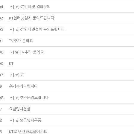
04
[re]KT인터넷 결합문의
02
KT인터넷설치 문의드립니다
05
[re]KT인터넷설치 문의드립니다
01
TV추가 문의요
06
[re]TV추가 문의요
00
KT
07
[re]KT
9
추가문의드립니다
08
[re]추가문의드립니다
7
요금및사은품
8
[re]요금및사은품
5
KT로 변경하고싶어서요..