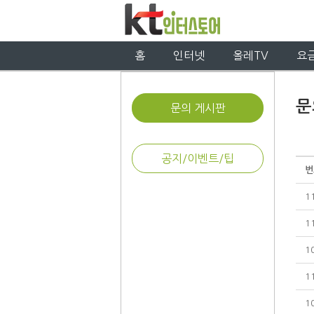
홈
인터넷
올레TV
요
문
문의 게시판
공지/이벤트/팁
번
1
1
1
1
1