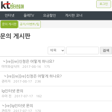
로그인
인터넷
올레TV
요금할인
게시판 코너
문의 게시판
공지/이벤트/팁
문의 게시판
검색
[re][re]신청은 어떻게 하나요?
미미와삼식이
2017-08-16
175
[re][re][re]신청은 어떻게 하나요?
관리자
2017-08-17
236
lg인터넷 문의
수아 진
2017-07-17
162
[re]lg인터넷 문의
관리자
2017-07-17
170