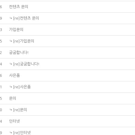
6
컨텐츠 문의
9
[re]컨텐츠 문의
3
가입문의
5
[re]가입문의
2
궁굼합니다!
4
[re]궁굼합니다!
6
사은품
1
[re]사은품
5
문의
0
[re]문의
4
인터넷
9
[re]인터넷