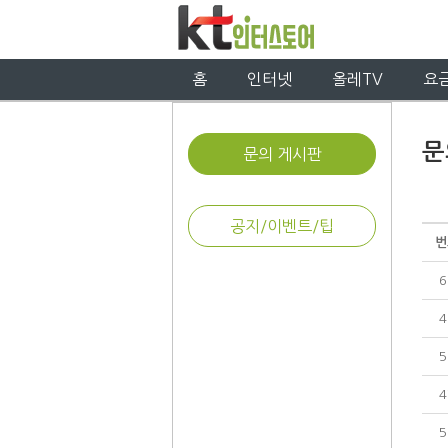
홈
인터넷
올레TV
요
문
문의 게시판
공지/이벤트/팁
번
6
4
5
4
5