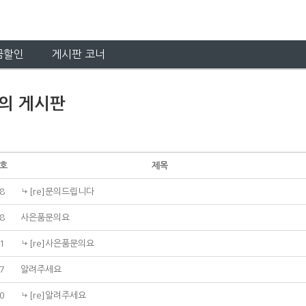
금할인
게시판 코너
의 게시판
호
제목
8
[re]문의드립니다
8
사은품문의요
1
[re]사은품문의요
7
알려주세요
0
[re]알려주세요