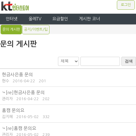
로그인
인터넷
올레TV
요금할인
게시판 코너
문의 게시판
공지/이벤트/팁
문의 게시판
검색
현금사은품 문의
현수
2016-04-22
201
[re]현금사은품 문의
관리자
2016-04-22
202
홈캠 문의요
김지혜
2016-05-02
332
[re]홈캠 문의요
관리자
2016-05-02
239