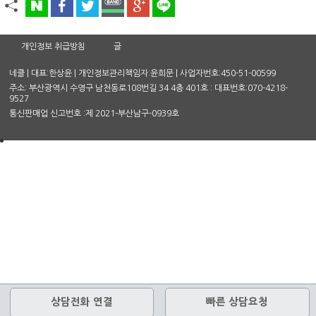
개인정보 취급방침
글
네클 | 대표:한상윤 | 개인정보관리책임자:윤희문 | 사업자번호:450-51-00599
주소: 부산광역시 수영구 남천동로108번길 34 4층 401호 : 대표번호:070-4218-
9527
통신판매업 신고번호 :제 2021-부산남구-0939호
상담전화 연결
빠른 상담요청