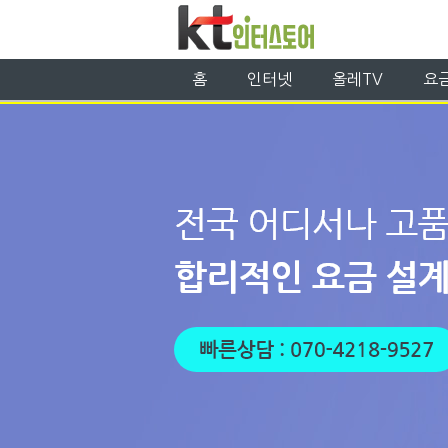
홈
인터넷
올레TV
요