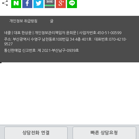
개인정보 취급방침
글
네클 | 대표:한상윤 | 개인정보관리책임자:윤희문 | 사업자번호:450-51-00599
주소: 부산광역시 수영구 남천동로108번길 34 4층 401호 : 대표번호:070-4218-
9527
통신판매업 신고번호 :제 2021-부산남구-0939호
상담전화 연결
빠른 상담요청