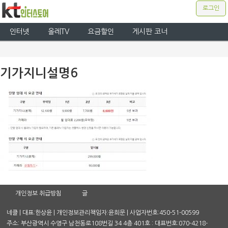
로그인
인터넷
올레TV
요금할인
게시판 코너
기가지니설명6
개인정보 취급방침
글
네클 | 대표:한상윤 | 개인정보관리책임자:윤희문 | 사업자번호:450-51-00599
주소: 부산광역시 수영구 남천동로108번길 34 4층 401호 : 대표번호:070-4218-