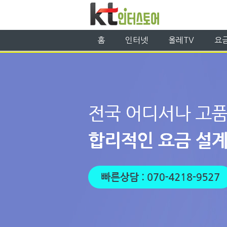
홈
인터넷
올레TV
요