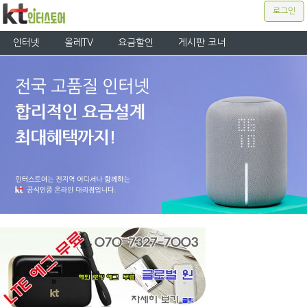
로그인
인터넷
올레TV
요금할인
게시판 코너