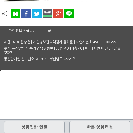
개인정보 취급방침
글
네클 | 대표:한상윤 | 개인정보관리책임자:윤희문 | 사업자번호:450-51-00599
주소: 부산광역시 수영구 남천동로108번길 34 4층 401호 : 대표번호:070-4218-
9527
통신판매업 신고번호 :제 2021-부산남구-0939호
상담전화 연결
빠른 상담요청